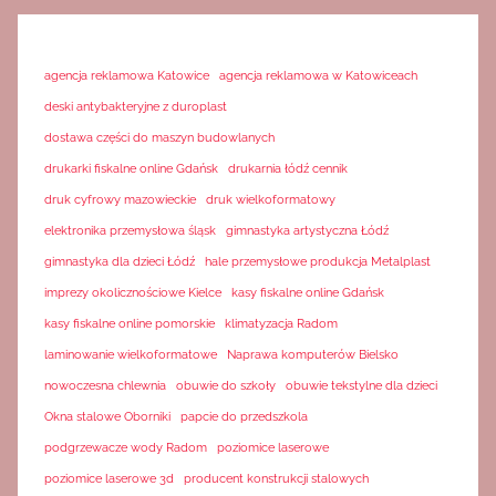
agencja reklamowa Katowice
agencja reklamowa w Katowiceach
deski antybakteryjne z duroplast
dostawa części do maszyn budowlanych
drukarki fiskalne online Gdańsk
drukarnia łódź cennik
druk cyfrowy mazowieckie
druk wielkoformatowy
elektronika przemysłowa śląsk
gimnastyka artystyczna Łódź
gimnastyka dla dzieci Łódź
hale przemysłowe produkcja Metalplast
imprezy okolicznościowe Kielce
kasy fiskalne online Gdańsk
kasy fiskalne online pomorskie
klimatyzacja Radom
laminowanie wielkoformatowe
Naprawa komputerów Bielsko
nowoczesna chlewnia
obuwie do szkoły
obuwie tekstylne dla dzieci
Okna stalowe Oborniki
papcie do przedszkola
podgrzewacze wody Radom
poziomice laserowe
poziomice laserowe 3d
producent konstrukcji stalowych