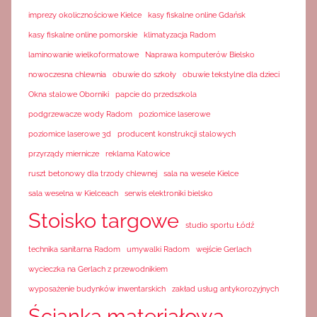
imprezy okolicznościowe Kielce
kasy fiskalne online Gdańsk
kasy fiskalne online pomorskie
klimatyzacja Radom
laminowanie wielkoformatowe
Naprawa komputerów Bielsko
nowoczesna chlewnia
obuwie do szkoły
obuwie tekstylne dla dzieci
Okna stalowe Oborniki
papcie do przedszkola
podgrzewacze wody Radom
poziomice laserowe
poziomice laserowe 3d
producent konstrukcji stalowych
przyrządy miernicze
reklama Katowice
ruszt betonowy dla trzody chlewnej
sala na wesele Kielce
sala weselna w Kielceach
serwis elektroniki bielsko
Stoisko targowe
studio sportu Łódź
technika sanitarna Radom
umywalki Radom
wejście Gerlach
wycieczka na Gerlach z przewodnikiem
wyposażenie budynków inwentarskich
zakład usług antykorozyjnych
Ścianka materiałowa