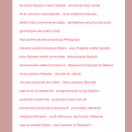
drukarki fiskalne online Gdańsk
drukarnia łódź cennik
druk cyfrowy mazowieckie
druk wielkoformatowy
elektronika przemysłowa śląsk
gimnastyka artystyczna Łódź
gimnastyka dla dzieci Łódź
hale przemysłowe produkcja Metalplast
imprezy okolicznościowe Kielce
kasy fiskalne online Gdańsk
kasy fiskalne online pomorskie
klimatyzacja Radom
laminowanie wielkoformatowe
Naprawa komputerów Bielsko
nowoczesna chlewnia
obuwie do szkoły
obuwie tekstylne dla dzieci
Okna stalowe Oborniki
papcie do przedszkola
podgrzewacze wody Radom
poziomice laserowe
poziomice laserowe 3d
producent konstrukcji stalowych
przyrządy miernicze
reklama Katowice
ruszt betonowy dla trzody chlewnej
sala na wesele Kielce
sala weselna w Kielceach