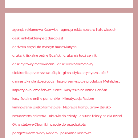
agencja reklamowa Katowice
agencja reklamowa w Katowiceach
deski antybakteryjne z duroplast
dostawa części do maszyn budowlanych
drukarki fiskalne online Gdańsk
drukarnia łódź cennik
druk cyfrowy mazowieckie
druk wielkoformatowy
elektronika przemysłowa śląsk
gimnastyka artystyczna Łódź
gimnastyka dla dzieci Łódź
hale przemysłowe produkcja Metalplast
imprezy okolicznościowe Kielce
kasy fiskalne online Gdańsk
kasy fiskalne online pomorskie
klimatyzacja Radom
laminowanie wielkoformatowe
Naprawa komputerów Bielsko
nowoczesna chlewnia
obuwie do szkoły
obuwie tekstylne dla dzieci
Okna stalowe Oborniki
papcie do przedszkola
podgrzewacze wody Radom
poziomice laserowe