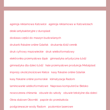
agencja reklamowa Katowice
agencja reklamowa w Katowiceach
deski antybakteryjne z duroplast
dostawa części do maszyn budowlanych
drukarki fiskalne online Gdańsk
drukarnia łódź cennik
druk cyfrowy mazowieckie
druk wielkoformatowy
elektronika przemysłowa śląsk
gimnastyka artystyczna Łódź
gimnastyka dla dzieci Łódź
hale przemysłowe produkcja Metalplast
imprezy okolicznościowe Kielce
kasy fiskalne online Gdańsk
kasy fiskalne online pomorskie
klimatyzacja Radom
laminowanie wielkoformatowe
Naprawa komputerów Bielsko
nowoczesna chlewnia
obuwie do szkoły
obuwie tekstylne dla dzieci
Okna stalowe Oborniki
papcie do przedszkola
podgrzewacze wody Radom
poziomice laserowe