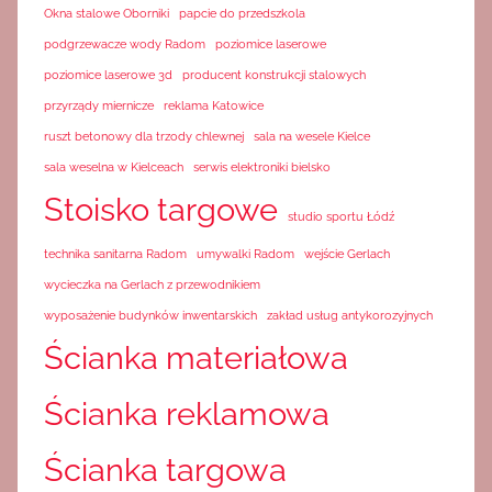
Okna stalowe Oborniki
papcie do przedszkola
podgrzewacze wody Radom
poziomice laserowe
poziomice laserowe 3d
producent konstrukcji stalowych
przyrządy miernicze
reklama Katowice
ruszt betonowy dla trzody chlewnej
sala na wesele Kielce
sala weselna w Kielceach
serwis elektroniki bielsko
Stoisko targowe
studio sportu Łódź
technika sanitarna Radom
umywalki Radom
wejście Gerlach
wycieczka na Gerlach z przewodnikiem
wyposażenie budynków inwentarskich
zakład usług antykorozyjnych
Ścianka materiałowa
Ścianka reklamowa
Ścianka targowa