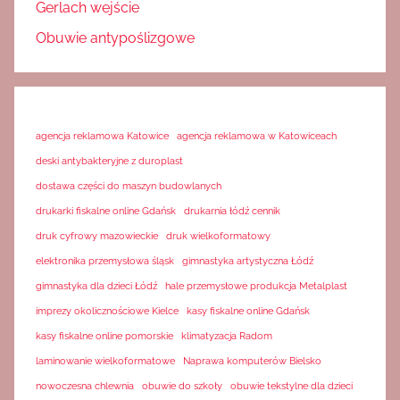
Gerlach wejście
Obuwie antypoślizgowe
agencja reklamowa Katowice
agencja reklamowa w Katowiceach
deski antybakteryjne z duroplast
dostawa części do maszyn budowlanych
drukarki fiskalne online Gdańsk
drukarnia łódź cennik
druk cyfrowy mazowieckie
druk wielkoformatowy
elektronika przemysłowa śląsk
gimnastyka artystyczna Łódź
gimnastyka dla dzieci Łódź
hale przemysłowe produkcja Metalplast
imprezy okolicznościowe Kielce
kasy fiskalne online Gdańsk
kasy fiskalne online pomorskie
klimatyzacja Radom
laminowanie wielkoformatowe
Naprawa komputerów Bielsko
nowoczesna chlewnia
obuwie do szkoły
obuwie tekstylne dla dzieci