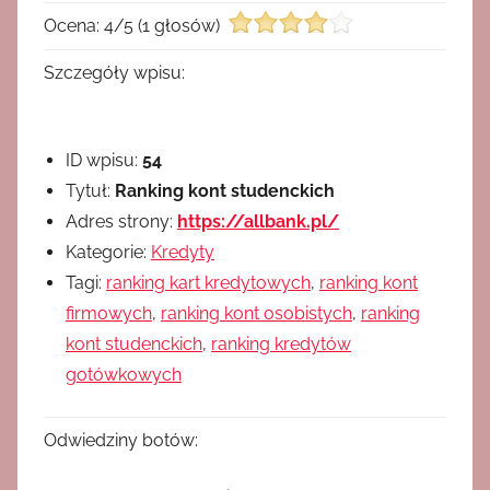
Ocena:
4
/
5
(
1
głosów)
Szczegóły wpisu:
ID wpisu:
54
Tytuł:
Ranking kont studenckich
Adres strony:
https://allbank.pl/
Kategorie:
Kredyty
Tagi:
ranking kart kredytowych
,
ranking kont
firmowych
,
ranking kont osobistych
,
ranking
kont studenckich
,
ranking kredytów
gotówkowych
Odwiedziny botów: