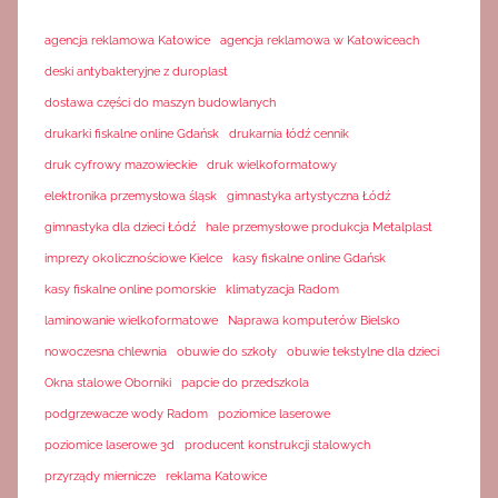
agencja reklamowa Katowice
agencja reklamowa w Katowiceach
deski antybakteryjne z duroplast
dostawa części do maszyn budowlanych
drukarki fiskalne online Gdańsk
drukarnia łódź cennik
druk cyfrowy mazowieckie
druk wielkoformatowy
elektronika przemysłowa śląsk
gimnastyka artystyczna Łódź
gimnastyka dla dzieci Łódź
hale przemysłowe produkcja Metalplast
imprezy okolicznościowe Kielce
kasy fiskalne online Gdańsk
kasy fiskalne online pomorskie
klimatyzacja Radom
laminowanie wielkoformatowe
Naprawa komputerów Bielsko
nowoczesna chlewnia
obuwie do szkoły
obuwie tekstylne dla dzieci
Okna stalowe Oborniki
papcie do przedszkola
podgrzewacze wody Radom
poziomice laserowe
poziomice laserowe 3d
producent konstrukcji stalowych
przyrządy miernicze
reklama Katowice