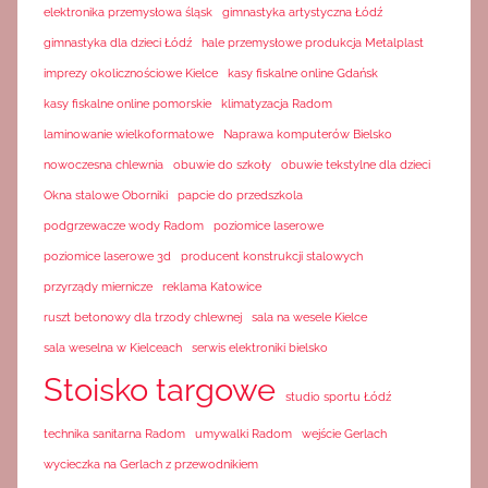
elektronika przemysłowa śląsk
gimnastyka artystyczna Łódź
gimnastyka dla dzieci Łódź
hale przemysłowe produkcja Metalplast
imprezy okolicznościowe Kielce
kasy fiskalne online Gdańsk
kasy fiskalne online pomorskie
klimatyzacja Radom
laminowanie wielkoformatowe
Naprawa komputerów Bielsko
nowoczesna chlewnia
obuwie do szkoły
obuwie tekstylne dla dzieci
Okna stalowe Oborniki
papcie do przedszkola
podgrzewacze wody Radom
poziomice laserowe
poziomice laserowe 3d
producent konstrukcji stalowych
przyrządy miernicze
reklama Katowice
ruszt betonowy dla trzody chlewnej
sala na wesele Kielce
sala weselna w Kielceach
serwis elektroniki bielsko
Stoisko targowe
studio sportu Łódź
technika sanitarna Radom
umywalki Radom
wejście Gerlach
wycieczka na Gerlach z przewodnikiem