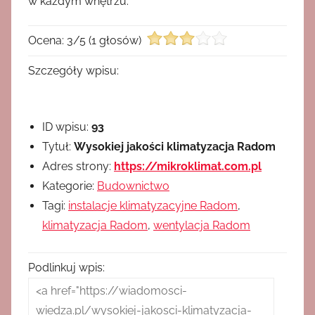
w każdym wnętrzu.
Ocena:
3
/
5
(
1
głosów)
Szczegóły wpisu:
ID wpisu:
93
Tytuł:
Wysokiej jakości klimatyzacja Radom
Adres strony:
https://mikroklimat.com.pl
Kategorie:
Budownictwo
Tagi:
instalacje klimatyzacyjne Radom
,
klimatyzacja Radom
,
wentylacja Radom
Podlinkuj wpis: