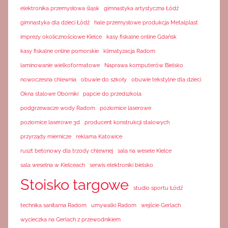
elektronika przemysłowa śląsk
gimnastyka artystyczna Łódź
gimnastyka dla dzieci Łódź
hale przemysłowe produkcja Metalplast
imprezy okolicznościowe Kielce
kasy fiskalne online Gdańsk
kasy fiskalne online pomorskie
klimatyzacja Radom
laminowanie wielkoformatowe
Naprawa komputerów Bielsko
nowoczesna chlewnia
obuwie do szkoły
obuwie tekstylne dla dzieci
Okna stalowe Oborniki
papcie do przedszkola
podgrzewacze wody Radom
poziomice laserowe
poziomice laserowe 3d
producent konstrukcji stalowych
przyrządy miernicze
reklama Katowice
ruszt betonowy dla trzody chlewnej
sala na wesele Kielce
sala weselna w Kielceach
serwis elektroniki bielsko
Stoisko targowe
studio sportu Łódź
technika sanitarna Radom
umywalki Radom
wejście Gerlach
wycieczka na Gerlach z przewodnikiem