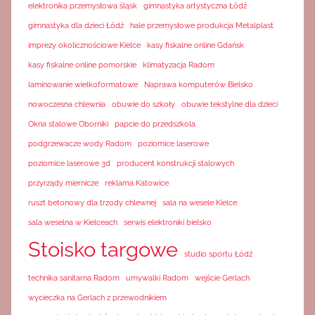
elektronika przemysłowa śląsk
gimnastyka artystyczna Łódź
gimnastyka dla dzieci Łódź
hale przemysłowe produkcja Metalplast
imprezy okolicznościowe Kielce
kasy fiskalne online Gdańsk
kasy fiskalne online pomorskie
klimatyzacja Radom
laminowanie wielkoformatowe
Naprawa komputerów Bielsko
nowoczesna chlewnia
obuwie do szkoły
obuwie tekstylne dla dzieci
Okna stalowe Oborniki
papcie do przedszkola
podgrzewacze wody Radom
poziomice laserowe
poziomice laserowe 3d
producent konstrukcji stalowych
przyrządy miernicze
reklama Katowice
ruszt betonowy dla trzody chlewnej
sala na wesele Kielce
sala weselna w Kielceach
serwis elektroniki bielsko
Stoisko targowe
studio sportu Łódź
technika sanitarna Radom
umywalki Radom
wejście Gerlach
wycieczka na Gerlach z przewodnikiem